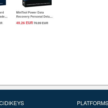
ard
MiniTool Power Data
ade)
Recovery Personal Deluxe
CD Key Global
49.26
EUR
UR
76.99
EUR
CIDIKEYS
PLATFORM