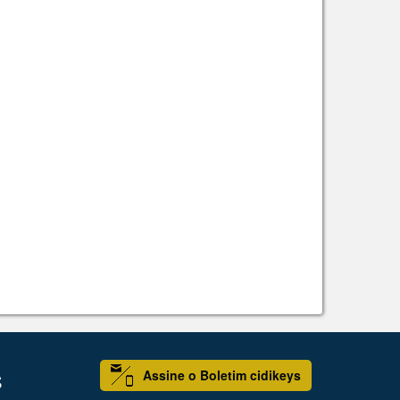
Assine o Boletim cidikeys
S