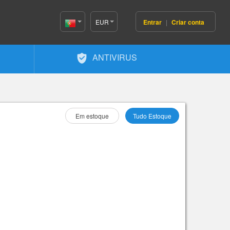
EUR
Entrar
|
Criar conta
Portugal(Português)
ANTIVIRUS
Selecione Como :
Em estoque
Tudo Estoque