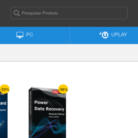
PC
UPLAY
-33%
-36%