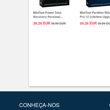
MiniTool Power Data
MiniTool Partition Wiz
Recovery Personal
Pro 12 (Lifetime Upgr
Standard CD Key Global
CD...
38.26
EUR
34.26
EUR
59.99
EUR
50.99
E
CONHEÇA-NOS