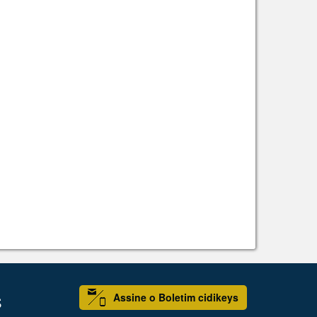
Assine o Boletim cidikeys
S