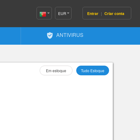
EUR
Entrar
|
Criar conta
Portugal(Português)
ANTIVIRUS
Selecione Como :
Em estoque
Tudo Estoque