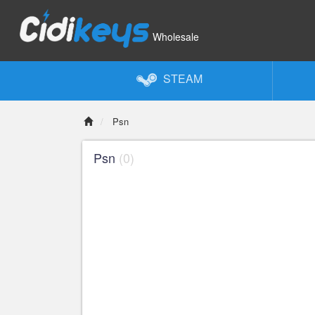
Wholesale
STEAM
Psn
Psn
(0)